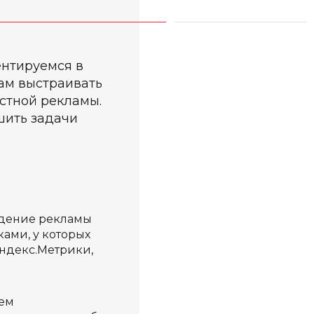
ентируемся в
нам выстраивать
стной рекламы.
шить задачи
едение рекламы
ами, у которых
Яндекс.Метрики,
ем