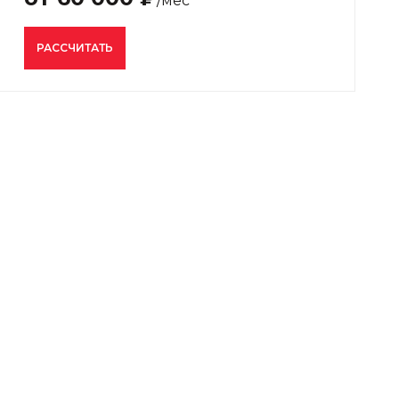
/мес
РАССЧИТАТЬ
вашей РК и
С ВАШЕГО САЙТА