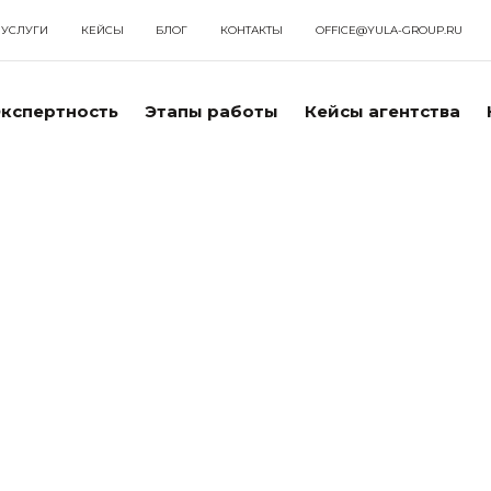
УСЛУГИ
КЕЙСЫ
БЛОГ
КОНТАКТЫ
OFFICE@YULA-GROUP.RU
кспертность
Этапы работы
Кейсы агентства
еклама в Яндекс
им
техаудит сайта или базовую оптимизацию
б