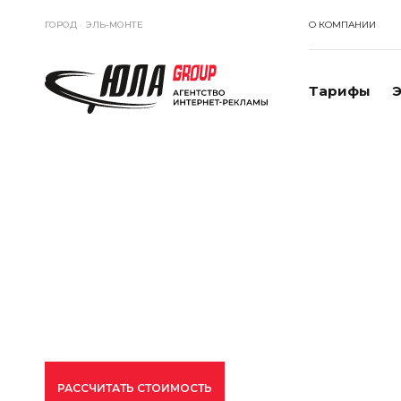
ГОРОД ·
ЭЛЬ-МОНТЕ
О КОМПАНИИ
Тарифы
Э
ГЛАВНАЯ
<
КОНТЕКСТНАЯ РЕКЛАМА
Контекстная р
При заказе контекстной рекламы
выполн
РАССЧИТАТЬ СТОИМОСТЬ