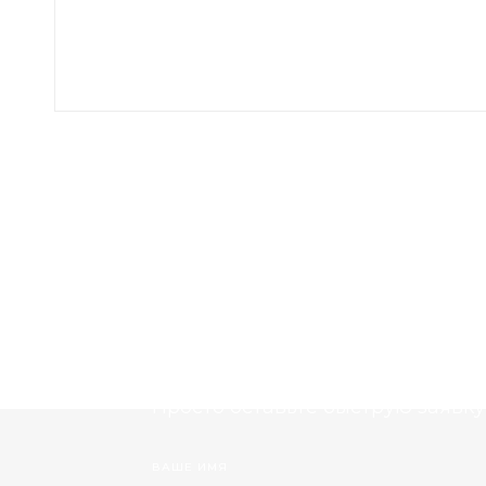
Вы уже ведете р
рассчитаем опти
Просто оставьте быструю заявку
ВАШЕ ИМЯ