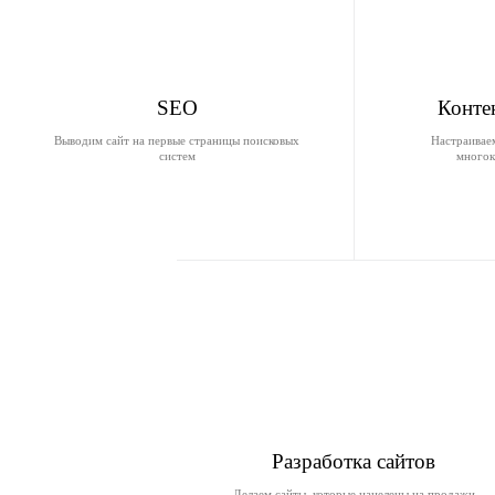
Конте
SEO
Настраивае
Выводим сайт на первые страницы поисковых
многок
систем
Разработка сайтов
Делаем сайты, которые нацелены на продажи