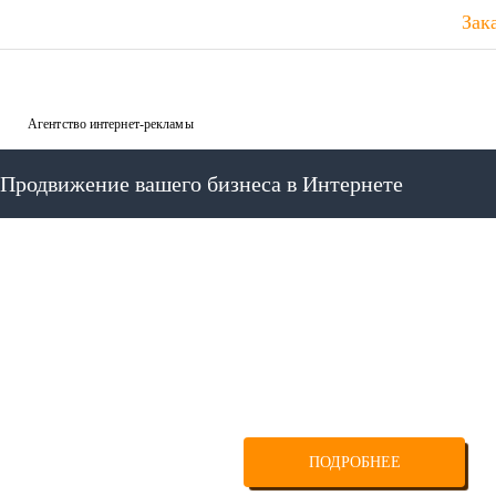
Зак
Агентство интернет-рекламы
Продвижение вашего бизнеса в Интернете
ПРОДВИЖЕНИЕ САЙТОВ В 
СИСТЕМАХ В МОСК
Выводим сайт на первые страницы поисковы
ПОДРОБНЕЕ