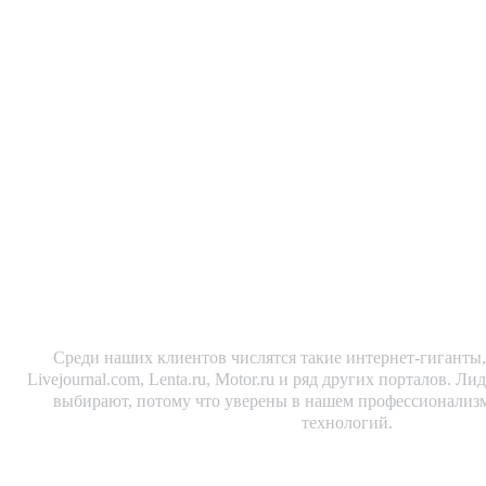
ФАКТЫ О КОМПАН
Наша компания находится на авангарде технологий по инте
Наших специалистов часто приглашают спикерами на профил
часто обращаются СМИ за экспертными комментариями.
технологии применяются в крупнейших сайта
Среди наших клиентов числятся такие интернет-гиганты,
Livejournal.com, Lenta.ru, Motor.ru и ряд других порталов. Л
выбирают, потому что уверены в нашем профессионализм
технологий.