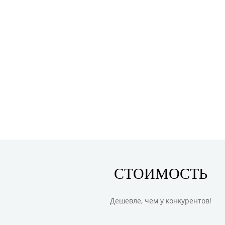
и прайс-листов
аккаун
в соци
сетях
Написание и размещение
статей
Обрабо
подбор
фотогр
СТОИМОСТЬ
Дешевле, чем у конкурентов!