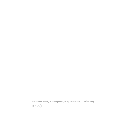
В контентное сопровождение вхо
услуги:
Размещение готовой
Оптими
информации
текстов
(новостей, товаров, картинок, таблиц
для по
и т.д.)
систем
Актуализация каталогов
Обновл