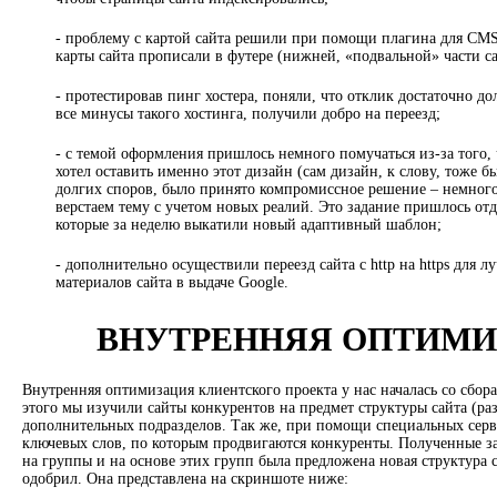
- проблему с картой сайта решили при помощи плагина для CMS
карты сайта прописали в футере (нижней, «подвальной» части са
- протестировав пинг хостера, поняли, что отклик достаточно до
все минусы такого хостинга, получили добро на переезд;
- с темой оформления пришлось немного помучаться из-за того, 
хотел оставить именно этот дизайн (сам дизайн, к слову, тоже б
долгих споров, было принято компромиссное решение – немного
верстаем тему с учетом новых реалий. Это задание пришлось отд
которые за неделю выкатили новый адаптивный шаблон;
- дополнительно осуществили переезд сайта с http на https для 
материалов сайта в выдаче Google.
ВНУТРЕННЯЯ ОПТИМИ
Внутренняя оптимизация клиентского проекта у нас началась со сбора
этого мы изучили сайты конкурентов на предмет структуры сайта (ра
дополнительных подразделов. Так же, при помощи специальных серв
ключевых слов, по которым продвигаются конкуренты. Полученные з
на группы и на основе этих групп была предложена новая структура 
одобрил. Она представлена на скриншоте ниже: