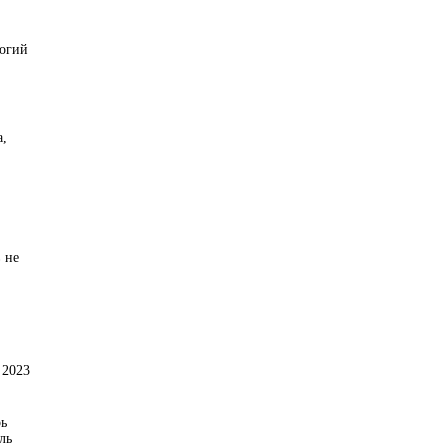
рогий
а,
 не
 2023
рь
ль