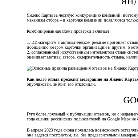
ЯН
Яндекс Карты за честную конкуренцию компаний, поэтому 
механизм отбора – в карточке компании появляются тольк
Комбинированная схема проверки включает:
ИИ-алгоритм в автоматическом режиме прогоняет отзыв 
посещению юзером карточки организации и другим, о кот
согласованный искусственным интеллектом отзыв систем
оценивает мотивы автора, содержательность отзыва, налич
Как долго отзыв проходит модерацию на Яндекс Карта
опубликован, значит, его отклонили.
GO
Гугл более лояльный к публикации отзывов, но с недавнег
года оценки российских пользователей на Google Maps не 
В апреле 2023 года снова появилась возможность оставлят
она ведется постфактум, т.е. без предварительной модера