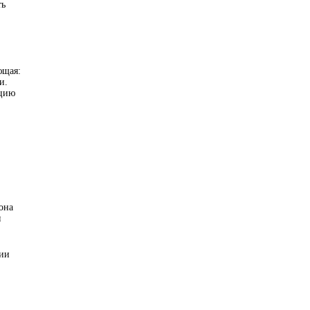
ть
ющая:
и.
ацию
она
я
ции