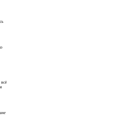
сь
ко
 всё
ки
ине