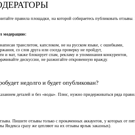
ДЕРАТОРЫ
читайте правила площадки, на которой собираетесь публиковать отзывы. 
ел модерацию:
 написан транслитом, капслоком, не на русском языке, с ошибками,
ржания, со слов друга или соседа проверку не пройдут,
сти и мат, также блокирует спам, рекламу и упоминания конкурентов,
орачивайте дискуссии, не разжигайте откровенную вражду.
робудет недолго и будет опубликован?
азанием деталей и без «воды». Плюс, нужно придерживаться ряда прави
тзыва. Пишите отзывы только с прокаченных аккаунтов, у которых от пя
ы Яндекса сразу же цепляют на их отзывы ярлык заказных).