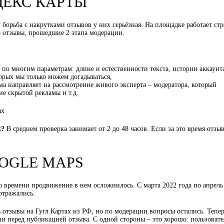
ДЕКС КАРТЫ
борьба с накрутками отзывов у них серьёзная. На площадке работает ст
о отзывы, прошедшие 2 этапа модерации.
по многим параметрам: длине и естественности текста, истории аккаунт
орых мы только можем догадываться,
а направляет на рассмотрение живого эксперта – модератора, который
ие скрытой рекламы и т.д.
х?
В среднем проверка занимает от 2 до 48 часов. Если за это время отзыв
OGLE MAPS
о времени продвижение в нем осложнилось. С марта 2022 года по апрель
отражались.
ь отзывы на Гугл Картах из РФ, но по модерации вопросы остались. Тепе
ции перед публикацией отзыва. С одной стороны – это хорошо: пользовате