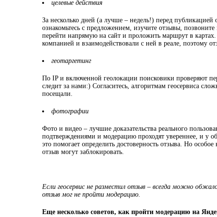
целевые действия
За несколько дней (а лучше – недель!) перед публикацией
ознакомьтесь с предложением, изучите отзывы, позвоните 
перейти напрямую на сайт и проложить маршрут в картах.
компанией и взаимодействовали с ней в реале, поэтому о
геотаргетинг
По IP и включенной геолокации поисковики проверяют пер
следит за нами:) Согласитесь, алгоритмам геосервиса слож
посещали.
фотографии
Фото и видео – лучшие доказательства реального пользова
подтверждениями и модерацию проходят увереннее, и у об
это помогает определить достоверность отзыва. Но особое
отзыв могут заблокировать.
Если геосервис не разместил отзыв – всегда можно обжал
отзыв мог не пройти модерацию.
Еще несколько советов, как пройти модерацию на Янде