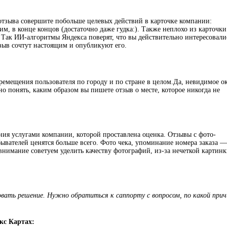
 отзыва совершите побольше целевых действий в карточке компании:
им, в конце концов (достаточно даже гудка:). Также неплохо из карточки
 Так ИИ-алгоритмы Яндекса поверят, что вы действительно интересовали
тзыв сочтут настоящим и опубликуют его.
емещения пользователя по городу и по стране в целом.Да, невидимое о
но понять, каким образом вы пишете отзыв о месте, которое никогда не
ния услугами компании, которой проставлена оценка. Отзывы с фото-
ывателей ценятся больше всего. Фото чека, упоминание номера заказа —
 внимание советуем уделить качеству фотографий, из-за нечеткой картин
овать решение. Нужно обратиться к саппорту с вопросом, по какой прич
кс Картах: