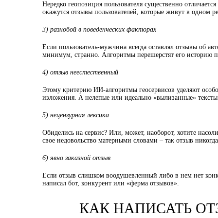
Нередко геопозиция пользователя существенно отличается
окажутся отзывы пользователей, которые живут в одном ре
3) разнобой в поведенческих факторах
Если пользователь-мужчина всегда оставлял отзывы об авт
минимум, странно. Алгоритмы перешерстят его историю по
4) отзыв неестественный
Этому критерию ИИ-алгоритмы геосервисов уделяют особо
изложения. А нелепые или идеально «вылизанные» тексты 
5) нецензурная лексика
Обиделись на сервис? Или, может, наоборот, хотите насол
свое недовольство матерными словами – так отзыв никогда
6) явно заказной отзыв
Если отзыв слишком воодушевленный либо в нем нет конк
написал бот, конкурент или «ферма отзывов».
КАК НАПИСАТЬ ОТ