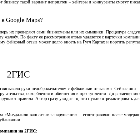
от бизнесу такой вариант неприятен – хейтеры и конкуренты смогут писа
 в Google Maps?
еперь их проверяют сами бизнесмены или их сммщики. Процедура следу
у жалобу. По факту ее рассмотрения отзыв удаляется с карточки компани
ому фейковый отзыв может долго висеть на Гугл Картах и портить репут
2ГИС
развязывало руки недоброжелателям с фейковыми отзывами. Сейчас они
 ругательства, оскорбления и обвинения в преступлении. До размещения 
арушают правила. Автор сразу увидит то, что нужно отредактировать дл
ма «Мыудалили ваш отзыв занарушения»— егоотправляли после модера
публикации.
 компании на 2ГИС: