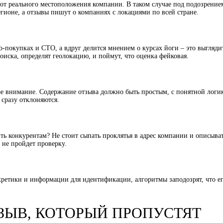
 от реального местоположения компании. В таком случае под подозрение
гионе, а отзывы пишут о компаниях с локациями по всей стране.
о-покупках и СТО, а вдруг делится мнением о курсах йоги – это выглядит
иска, определят геолокацию, и поймут, что оценка фейковая.
е внимание. Содержание отзыва должно быть простым, с понятной логи
сразу отклоняются.
ить конкурентам? Не стоит сыпать проклятья в адрес компании и описыва
 не пройдет проверку.
ретики и информации для идентификации, алгоритмы заподозрят, что е
ЗЫВ, КОТОРЫЙ ПРОПУСТЯТ